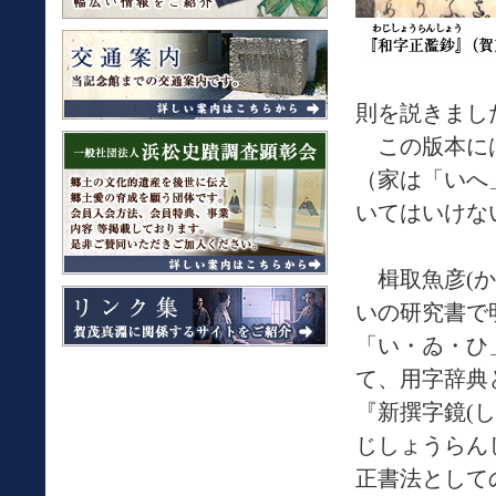
則を説きまし
この版本には
（家は「いへ
いてはいけな
楫取魚彦(か
いの研究書で明
「い・ゐ・ひ
て、用字辞典
『新撰字鏡(
じしょうらん
正書法として