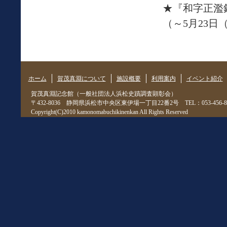
★『和字正濫
（～5月23日
ホーム
賀茂真淵について
施設概要
利用案内
イベント紹介
賀茂真淵記念館（一般社団法人浜松史蹟調査顕彰会）
〒432-8036 静岡県浜松市中央区東伊場一丁目22番2号 TEL：053-456-805
Copyright(C)2010 kamonomabuchikinenkan All Rights Reserved