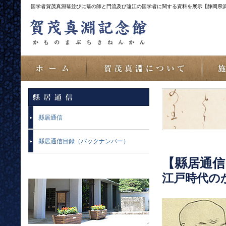
国学者賀茂真淵翁並びに翁の師と門流及び遠江の国学者に関する資料を展示【静岡県
縣居通信
縣居通信目録（バックナンバー）
【縣居通信
江戸時代の